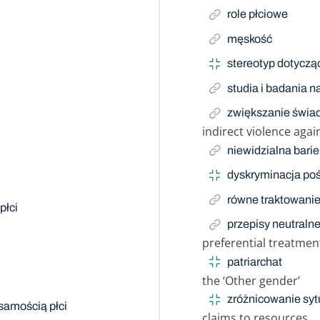
role płciowe
męskość
stereotyp dotycząc
studia i badania n
zwiększanie świad
indirect violence aga
Related Term
niewidzialna barie
dyskryminacja po
równe traktowanie
płci
przepisy neutraln
preferential treatmen
Related Term
patriarchat
the ‘Other gender’
Related Term
zróżnicowanie syt
żsamością płci
claims to resources