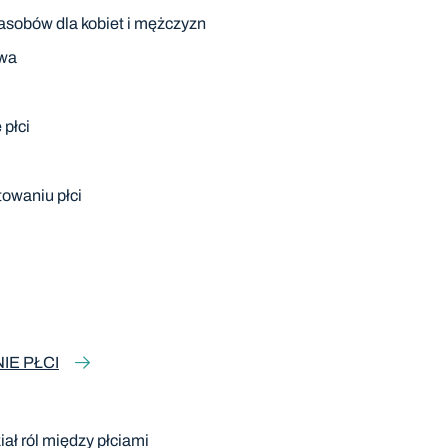
asobów dla kobiet i mężczyzn
twa
płci
towaniu płci
E PŁCI
ał ról między płciami