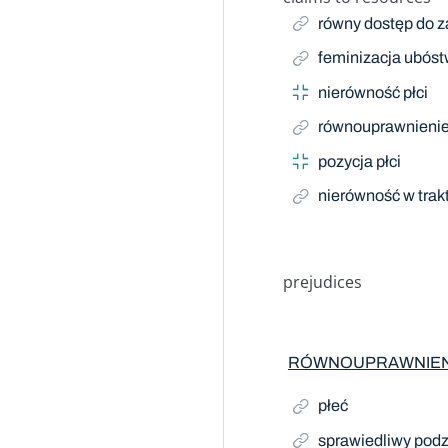
Related Term
równy dostęp do z
feminizacja ubós
nierówność płci
równouprawnienie 
pozycja płci
nierówność w trak
prejudices
RÓWNOUPRAWNIENI
płeć
sprawiedliwy podzi