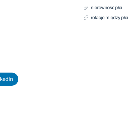
nierówność płci
relacje między płc
nkedIn