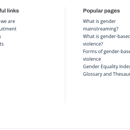
ul links
Popular pages
we are
What is gender
uitment
mainstreaming?
s
What is gender-base
ts
violence?
Forms of gender-bas
violence
Gender Equality Inde
Glossary and Thesau