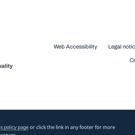
Disclaimers
Web Accessibility
Legal noti
Co
ality
or click the link in any footer for more
s policy page