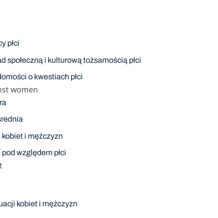
y płci
ad społeczną i kulturową tożsamością płci
omości o kwestiach płci
inst women
ra
średnia
 kobiet i mężczyzn
e pod względem płci
t
uacji kobiet i mężczyzn