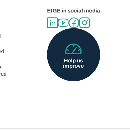
EIGE in social media
d
ed
Help us
improve
x
rus