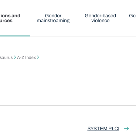
tions and
Gender
Gender-based
Ge
urces
mainstreaming
violence
esaurus
A-Z Index
SYSTEM PŁCI