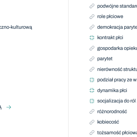
podwójne standar
role płciowe
eczno-kulturową
demokracja paryt
kontrakt płci
gospodarka opiek
parytet
nierówność strukt
podział pracy ze w
dynamika płci
socjalizacja do ró
Ą
różnorodność
kobiecość
tożsamość płciow