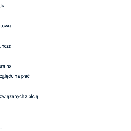
dy
etowa
uńcza
uralna
zględu na płeć
l związanych z płcią
a