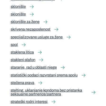
sklonište
sklonište
sklonište za žene
skrivena nezaposlenost
specijalizovane usluge za žene
spol
staklena litica
stakleni plafon
staranje, rad u oblasti njege
statistički podaci razvrstani prema spolu
stečena prava
stelting, uklanjanje kondoma bez pristanka
seksualne partnerice/partnera
strateški rodni interesi