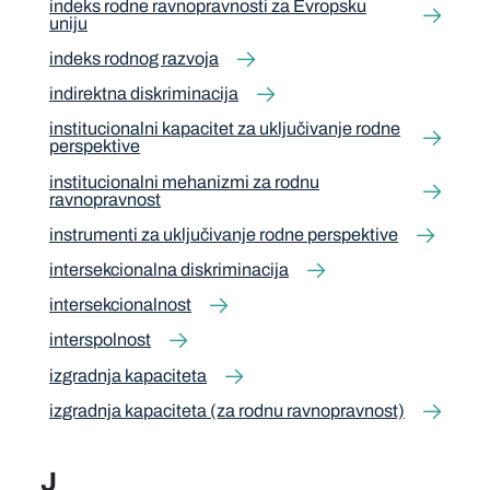
indeks rodne ravnopravnosti za Evropsku
uniju
indeks rodnog razvoja
indirektna diskriminacija
institucionalni kapacitet za uključivanje rodne
perspektive
institucionalni mehanizmi za rodnu
ravnopravnost
instrumenti za uključivanje rodne perspektive
intersekcionalna diskriminacija
intersekcionalnost
interspolnost
izgradnja kapaciteta
izgradnja kapaciteta (za rodnu ravnopravnost)
J