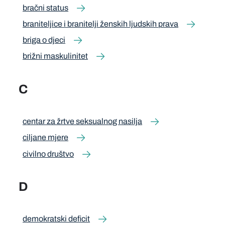
bračni status
braniteljice i branitelji ženskih ljudskih prava
briga o djeci
brižni maskulinitet
C
centar za žrtve seksualnog nasilja
ciljane mjere
civilno društvo
D
demokratski deficit