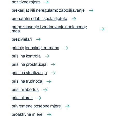
pozitivne mjere
prekarijat i/ili neregularno zapošljavanje
prenatalni odabir spola djeteta
prepoznavanje i vrednovanje neplaćenog
rada
preživjela/i
princip jednakog tretmana
prisilna kontrola
prisilna prostitucija
prisilna sterilizacija
prisilna trudnoća
prisilni abortus
prisilni brak
privremene posebne mjere
proaktivne mjere