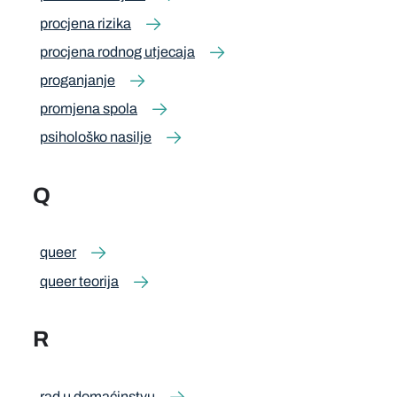
procjena rizika
procjena rodnog utjecaja
proganjanje
promjena spola
psihološko nasilje
Q
queer
queer teorija
R
rad u domaćinstvu