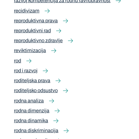
razvoj kompetencija za rodnu ravnopravnost
recidivizam
reproduktivna prava
reproduktivni rad
reproduktivno zdravlje
reviktimizacija
rod
rod i razvoj
roditeljska prava
roditeljsko odsustvo
rodna analiza
rodna dimenzija
rodna dinamika
rodna diskriminacija