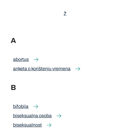
Ž
A
abortus
anketa o korištenju vremena
B
bifobija
biseksualna osoba
biseksualnost