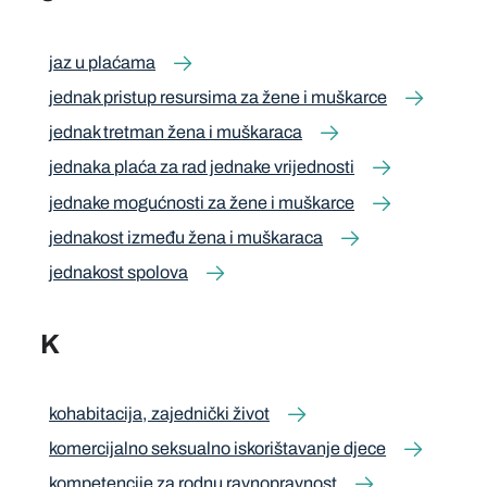
jaz u plaćama
jednak pristup resursima za žene i muškarce
jednak tretman žena i muškaraca
jednaka plaća za rad jednake vrijednosti
jednake mogućnosti za žene i muškarce
jednakost između žena i muškaraca
jednakost spolova
K
kohabitacija, zajednički život
komercijalno seksualno iskorištavanje djece
kompetencije za rodnu ravnopravnost