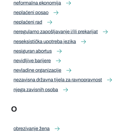
neformalna ekonomija
neplaćeni posao
neplaćeni rad
neregularno zapošljavanje i/ili prekarijat
neseksistička upotreba jezika
nesiguran abortus
nevidljive barijere
nevladine organizacije
nezavisna državna tijela za ravnopravnost
njega zavisnih osoba
O
obrezivanje žena