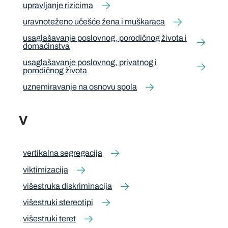
upravljanje rizicima
uravnoteženo učešće žena i muškaraca
usaglašavanje poslovnog, porodičnog života i
domaćinstva
usaglašavanje poslovnog, privatnog i
porodičnog života
uznemiravanje na osnovu spola
V
vertikalna segregacija
viktimizacija
višestruka diskriminacija
višestruki stereotipi
višestruki teret