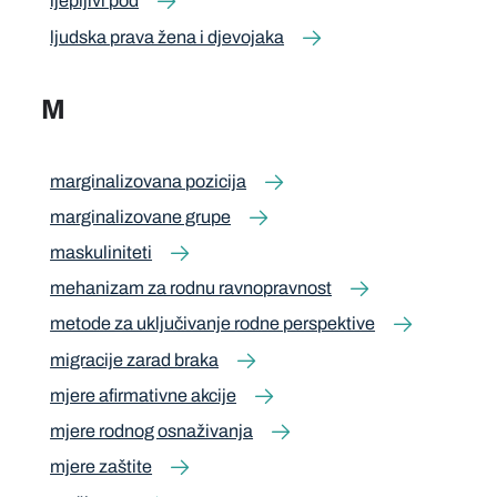
ljepljivi pod
ljudska prava žena i djevojaka
M
marginalizovana pozicija
marginalizovane grupe
maskuliniteti
mehanizam za rodnu ravnopravnost
metode za uključivanje rodne perspektive
migracije zarad braka
mjere afirmativne akcije
mjere rodnog osnaživanja
mjere zaštite