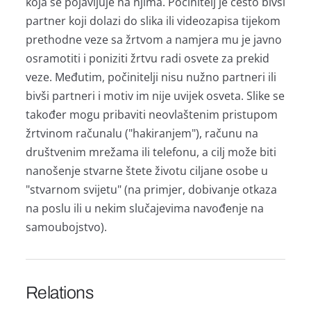
koja se pojavljuje na njima. Počinitelj je često bivši
partner koji dolazi do slika ili videozapisa tijekom
prethodne veze sa žrtvom a namjera mu je javno
osramotiti i poniziti žrtvu radi osvete za prekid
veze. Međutim, počinitelji nisu nužno partneri ili
bivši partneri i motiv im nije uvijek osveta. Slike se
također mogu pribaviti neovlaštenim pristupom
žrtvinom računalu ("hakiranjem"), računu na
društvenim mrežama ili telefonu, a cilj može biti
nanošenje stvarne štete životu ciljane osobe u
"stvarnom svijetu" (na primjer, dobivanje otkaza
na poslu ili u nekim slučajevima navođenje na
samoubojstvo).
Relations