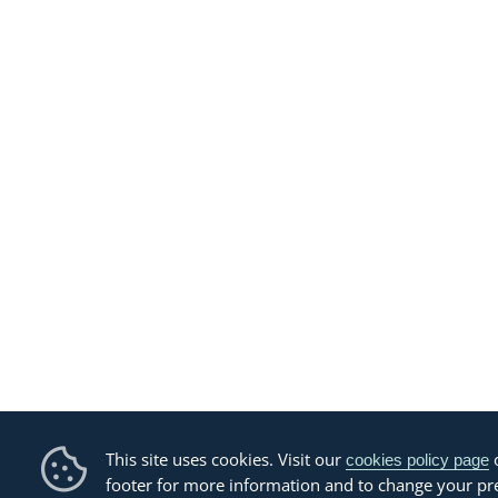
This site uses cookies. Visit our
o
cookies policy page
footer for more information and to change your pr