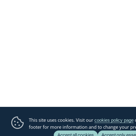
This site uses cookies. Visit our
o
cookies policy page
footer for more information and to change your pr
Accept all cookies
Accept only esse