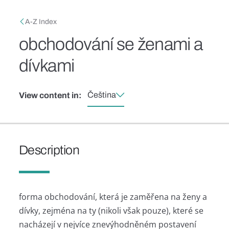
Skip to main content
Breadcrumb
A-Z Index
obchodování se ženami a
dívkami
Čeština
View content in:
Description
forma obchodování, která je zaměřena na ženy a
dívky, zejména na ty (nikoli však pouze), které se
nacházejí v nejvíce znevýhodněném postavení