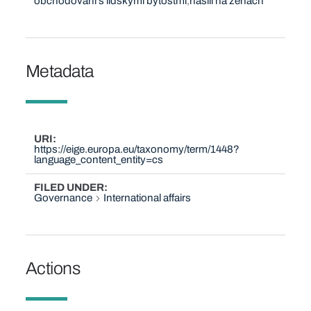
obchodování s lidskými bytostmi
násilí na ženách
Metadata
URI
https://eige.europa.eu/taxonomy/term/1448?
language_content_entity=cs
FILED UNDER
Governance
International affairs
Actions