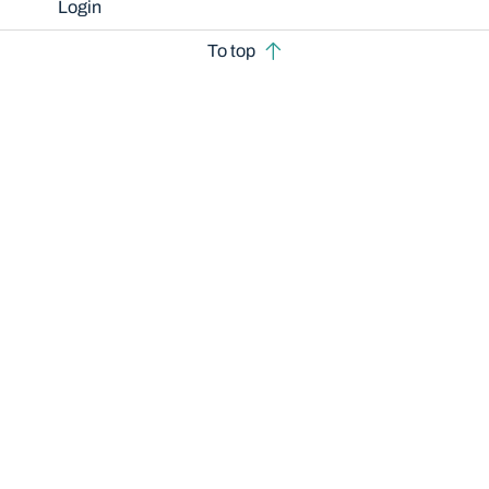
Login
To top