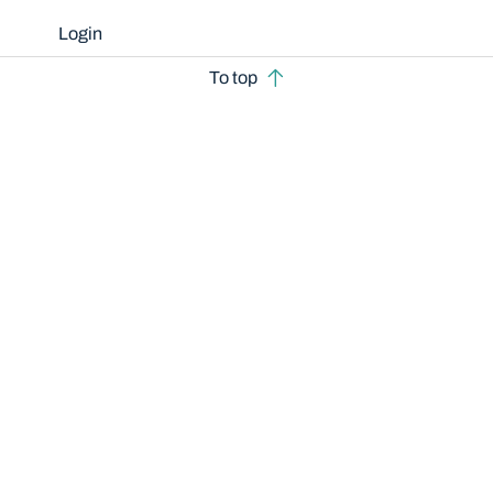
Login
To top