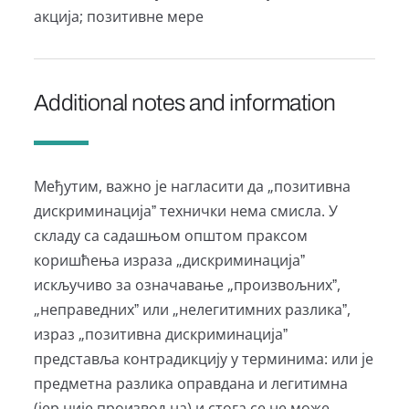
акција; позитивне мере
Additional notes and information
Међутим, важно је нагласити да „позитивна
дискриминацијаˮ технички нема смисла. У
складу са садашњом општом праксом
коришћења израза „дискриминацијаˮ
искључиво за означавање „произвољнихˮ,
„неправеднихˮ или „нелегитимних разликаˮ,
израз „позитивна дискриминацијаˮ
представља контрадикцију у терминима: или је
предметна разлика оправдана и легитимна
(јер није произвољна) и стога се не може