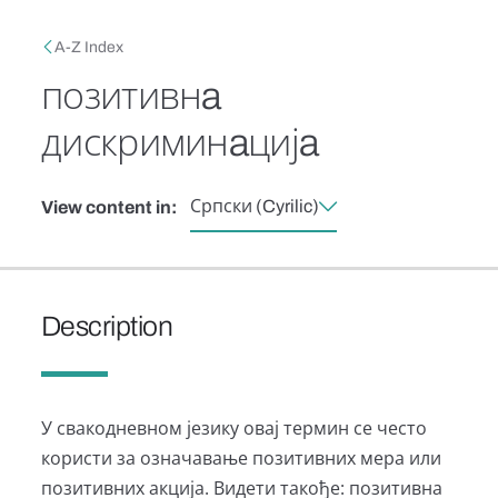
Skip to main content
Breadcrumb
A-Z Index
позитивнa
дискриминaцијa
Српски (Cyrilic)
View content in:
Description
У свакодневном језику овај термин се често
користи за означавање позитивних мера или
позитивних акција. Видети такође: позитивна