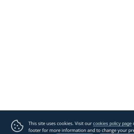
This site uses cookies. Visit our
o
cookies policy page
footer for more information and to change your pr