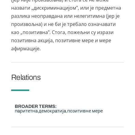
назвати „дискриминацијомˮ, или је предметна
разлика неоправдана или нелегитимна (јер је
произвољна) и не би је требало означавати
као „позитивнаˮ. Стога, пожељни су изрази
позитивна акција, позитивне мере и мере
афирмације.
Relations
BROADER TERMS
пaритетнa демокрaтијa
позитивне мере