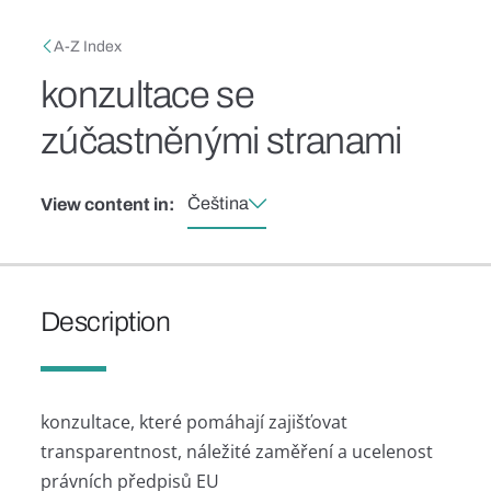
Skip to main content
Breadcrumb
A-Z Index
konzultace se
zúčastněnými stranami
Čeština
View content in:
Description
konzultace, které pomáhají zajišťovat
transparentnost, náležité zaměření a ucelenost
právních předpisů EU