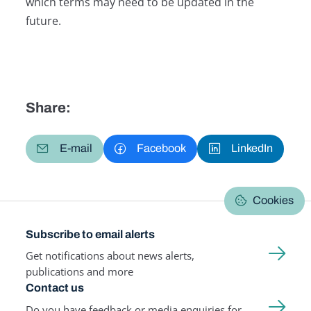
which terms may need to be updated in the
future.
Share:
E-mail
Facebook
LinkedIn
Cookies
Subscribe to email alerts
Get notifications about news alerts,
publications and more
Contact us
Do you have feedback or media enquiries for