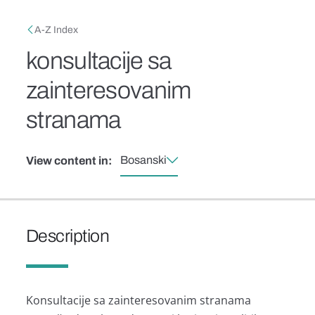
Skip to main content
Breadcrumb
A-Z Index
konsultacije sa
zainteresovanim
stranama
Bosanski
View content in:
Description
Konsultacije sa zainteresovanim stranama