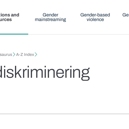
tions and
Gender
Gender-based
Ge
urces
mainstreaming
violence
esaurus
A-Z Index
diskriminering