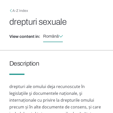
Skip to main content
Breadcrumb
A-Z Index
drepturi sexuale
Română
View content in:
Description
drepturi ale omului deja recunoscute în
legislaţiile şi documentele naționale, şi
internaționale cu privire la drepturile omului
precum și în alte documente de consens, și care