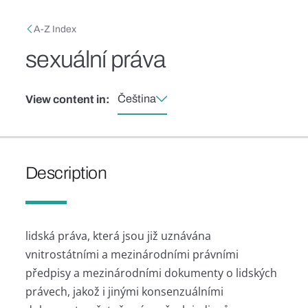
Skip to main content
Breadcrumb
A-Z Index
sexuální práva
Čeština
View content in:
Description
lidská práva, která jsou již uznávána
vnitrostátními a mezinárodními právními
předpisy a mezinárodními dokumenty o lidských
právech, jakož i jinými konsenzuálními