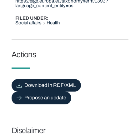
https://eige.europa.eu/taxonomy/term/1393?
language_content_entity=cs
FILED UNDER
Social affairs
Health
Actions
Download in RDF/XML
Propose an update
Disclaimer