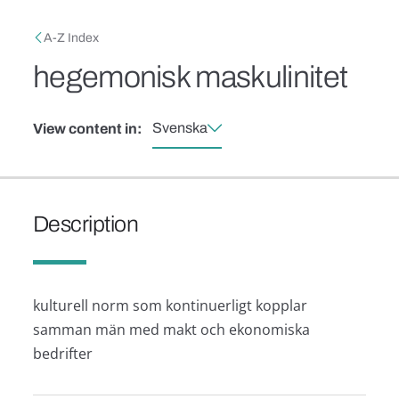
Skip to main content
Breadcrumb
A-Z Index
hegemonisk maskulinitet
Svenska
View content in:
Description
kulturell norm som kontinuerligt kopplar
samman män med makt och ekonomiska
bedrifter