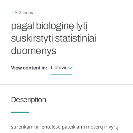
Skip to main content
Breadcrumb
A-Z Index
pagal biologinę lytį
suskirstyti statistiniai
duomenys
Lietuvių
View content in:
Description
surenkami ir lentelėse pateikiami moterų ir vyrų