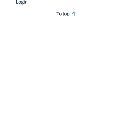
Login
To top