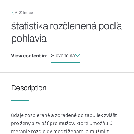
Skip to main content
Breadcrumb
A-Z Index
štatistika rozčlenená podľa
pohlavia
Slovenčina
View content in:
Description
údaje zozbierané a zoradené do tabuliek zvlášť
pre ženy a zvlášť pre mužov, ktoré umožňujú
meranie rozdielov medzi ženami a mužmi z