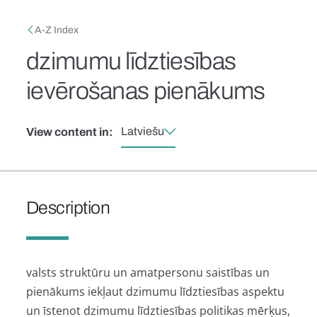
Skip to main content
Breadcrumb
A-Z Index
dzimumu līdztiesības
ievērošanas pienākums
Latviešu
View content in:
Description
valsts struktūru un amatpersonu saistības un
pienākums iekļaut dzimumu līdztiesības aspektu
un īstenot dzimumu līdztiesības politikas mērķus,