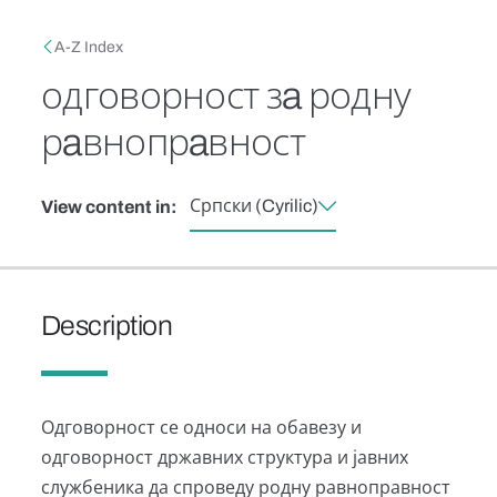
Skip to main content
Breadcrumb
A-Z Index
одговорност зa родну
рaвнопрaвност
Српски (Cyrilic)
View content in:
Description
Одговорност се односи на обавезу и
одговорност државних структура и јавних
службеника да спроведу родну равноправност