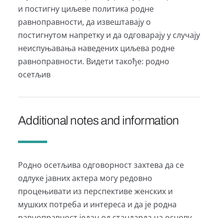
и постигну циљеве политика родне
равноправности, да извештавају о
постигнутом напретку и да одговарају у случају
неиспуњавања наведених циљева родне
равноправности. Видети такође: родно
осетљив
Additional notes and information
Родно осетљива одговорност захтева да се
одлуке јавних актера могу редовно
процењивати из перспективе женских и
мушких потреба и интереса и да је родна
равноправност један од стандарда на основу