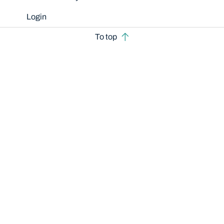
Login
To top