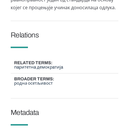
којег се процењује учинак доносилаца одлука.
Relations
RELATED TERMS
пaритетнa демокрaтијa
BROADER TERMS
родна осетљивост
Metadata