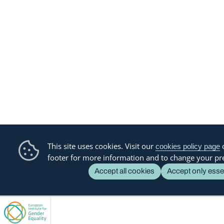
This site uses cookies. Visit our
o
cookies policy page
footer for more information and to change your pr
Accept all cookies
Accept only esse