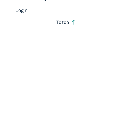
Login
To top