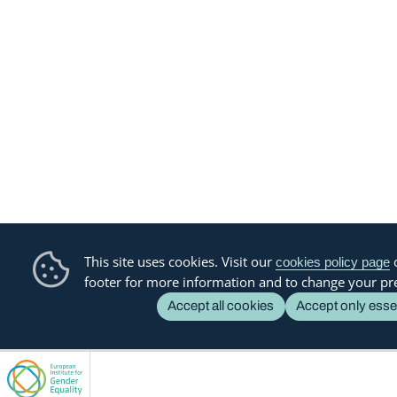
This site uses cookies. Visit our
o
cookies policy page
footer for more information and to change your pr
Accept all cookies
Accept only esse