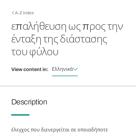
Skip to main content
Breadcrumb
A-Z Index
επαλήθευση ως προς την
ένταξη της διάστασης
του φύλου
Ελληνικά
View content in:
Description
έλεγχος που διενεργείται σε οποιαδήποτε