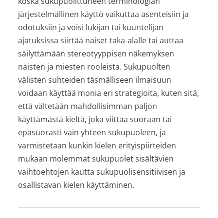
koska sukupuolittuneen terminologian
järjestelmällinen käyttö vaikuttaa asenteisiin ja
odotuksiin ja voisi lukijan tai kuuntelijan
ajatuksissa siirtää naiset taka-alalle tai auttaa
säilyttämään stereotyyppisen näkemyksen
naisten ja miesten rooleista. Sukupuolten
välisten suhteiden täsmälliseen ilmaisuun
voidaan käyttää monia eri strategioita, kuten sitä,
että vältetään mahdollisimman paljon
käyttämästä kieltä, joka viittaa suoraan tai
epäsuorasti vain yhteen sukupuoleen, ja
varmistetaan kunkin kielen erityispiirteiden
mukaan molemmat sukupuolet sisältävien
vaihtoehtojen kautta sukupuolisensitiivisen ja
osallistavan kielen käyttäminen.