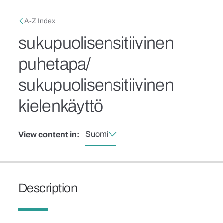
Skip to main content
Breadcrumb
A-Z Index
sukupuolisensitiivinen
puhetapa/
sukupuolisensitiivinen
kielenkäyttö
Suomi
View content in:
Description