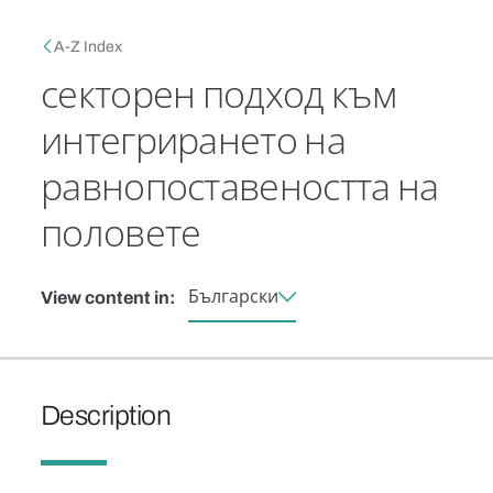
Skip to main content
Breadcrumb
A-Z Index
секторен подход към
интегрирането на
равнопоставеността на
половете
Български
View content in:
Description