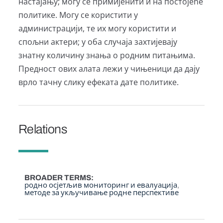
настајању; могу се примијенити и на постојеће
политике. Могу се користити у
администрацији, те их могу користити и
спољни актери; у оба случаја захтијевају
знатну количину знања о родним питањима.
Предност ових алата лежи у чињеници да дају
врло тачну слику ефеката дате политике.
Relations
BROADER TERMS
родно осјетљив мониторинг и евалуација
методе за укључивање родне перспективе