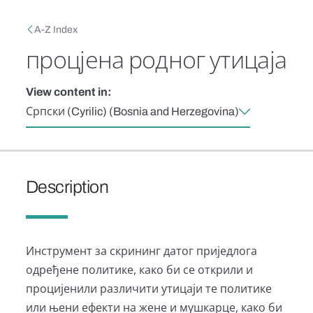
Skip to main content
Breadcrumb
A-Z Index
процјена родног утицаја
View content in:
Српски (Cyrilic) (Bosnia and Herzegovina)
Description
Инструмент за скрининг датог приједлога
одређене политике, како би се открили и
процијенили различити утицаји те политике
или њени ефекти на жене и мушкарце, како би