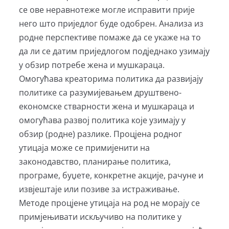
се ове неравнотеже могле исправити прије
него што приједлог буде одобрен. Анализа из
родне перспективе помаже да се укаже на то
да ли се датим приједлогом подједнако узимају
у обзир потребе жена и мушкараца.
Омогућава креаторима политика да развијају
политике са разумијевањем друштвено-
економске стварности жена и мушкараца и
омогућава развој политика које узимају у
обзир (родне) разлике. Процјена родног
утицаја може се примијенити на
законодавство, планирање политика,
програме, буџете, конкретне акције, рачуне и
извјештаје или позиве за истраживање.
Методе процјене утицаја на род не морају се
примјењивати искључиво на политике у