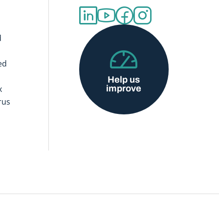
d
ed
Help us
improve
x
rus