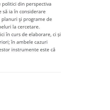
politici din perspectiva
re să ia în considerare
e, planuri şi programe de
peluri la cercetare.
i în curs de elaborare, ci și
eriori; în ambele cazuri
estor instrumente este că