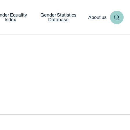
nder Equality
Gender Statistics
About us
Index
Database