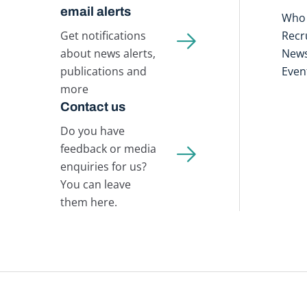
email alerts
Who 
Get notifications
Recr
about news alerts,
New
publications and
Even
more
Contact us
Do you have
feedback or media
enquiries for us?
You can leave
them here.