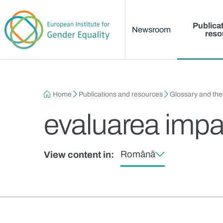
Main menu
Skip to main content
Publica
Newsroom
reso
Breadcrumb
Home
Publications and resources
Glossary and th
evaluarea impa
Română
View content in: