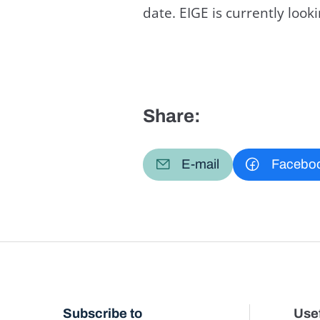
date. EIGE is currently loo
Share:
E-mail
Facebo
Subscribe to
Usef