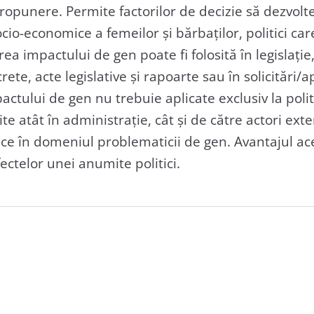
opunere. Permite factorilor de decizie să dezvolte 
socio-economice a femeilor și bărbaților, politici ca
rea impactului de gen poate fi folosită în legislați
rete, acte legislative și rapoarte sau în solicitări/a
tului de gen nu trebuie aplicate exclusiv la politic
site atât în administrație, cât și de către actori ext
ce în domeniul problematicii de gen. Avantajul ac
ectelor unei anumite politici.