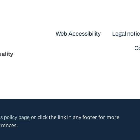
Disclaimers
Web Accessibility
Legal noti
Co
ality
or click the link in any footer for more
s policy page
erences.