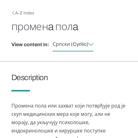
Skip to main content
Breadcrumb
A-Z Index
променa полa
Српски (Cyrilic)
View content in:
Description
Промена пола или захват који потврђује род је
скуп медицинских мера које могу, али не
морају, да укључују психолошке,
ендокринолошке и хируршке поступке