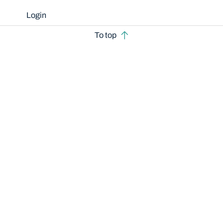
Login
To top