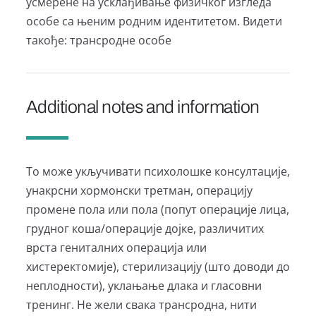
усмерене на усклађивање физичког изгледа
особе са њеним родним идентитетом. Видети
такође: трансродне особе
Additional notes and information
То може укључивати психолошке консултације,
унакрсни хормонски третман, операцију
промене пола или пола (попут операције лица,
грудног коша/операције дојке, различитих
врста гениталних операција или
хистеректомије), стерилизацију (што доводи до
неплодности), уклањање длака и гласовни
тренинг. Не жели свака трансродна, нити