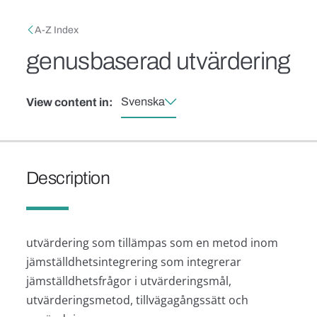
Skip to main content
Breadcrumb
A-Z Index
genusbaserad utvärdering
Svenska
View content in:
Description
utvärdering som tillämpas som en metod inom
jämställdhetsintegrering som integrerar
jämställdhetsfrågor i utvärderingsmål,
utvärderingsmetod, tillvägagångssätt och