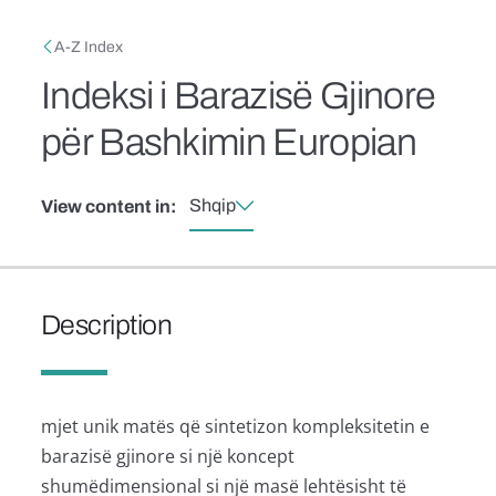
Skip to main content
Breadcrumb
A-Z Index
Indeksi i Barazisë Gjinore
për Bashkimin Europian
Shqip
View content in:
Description
mjet unik matës që sintetizon kompleksitetin e
barazisë gjinore si një koncept
shumëdimensional si një masë lehtësisht të