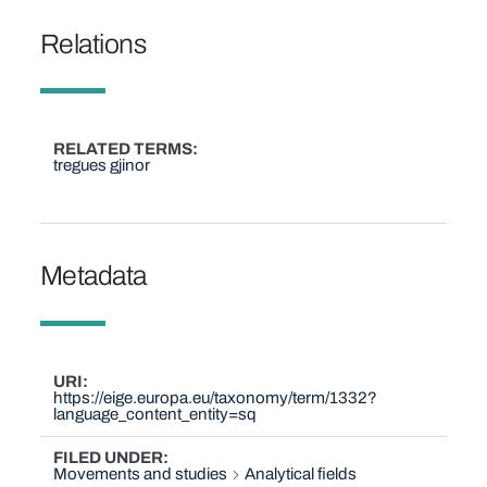
Relations
RELATED TERMS
tregues gjinor
Metadata
URI
https://eige.europa.eu/taxonomy/term/1332?
language_content_entity=sq
FILED UNDER
Movements and studies
Analytical fields