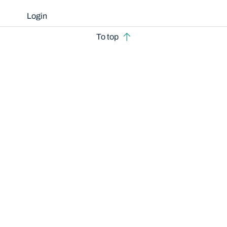
Login
To top