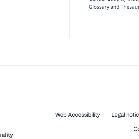
Glossary and Thesau
Disclaimers
Web Accessibility
Legal noti
Co
ality