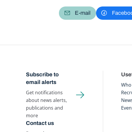
E-mail
Facebo
Subscribe to
Usef
email alerts
Who 
Get notifications
Recr
about news alerts,
New
publications and
Even
more
Contact us