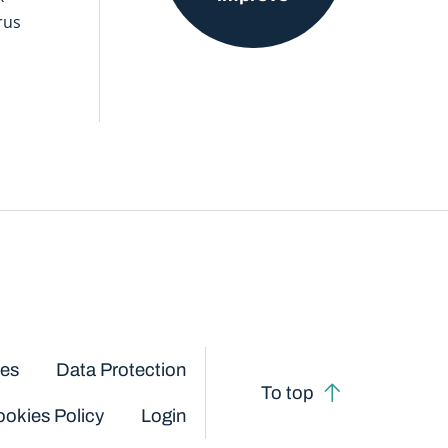
rus
ces
Data Protection
To top
okies Policy
Login