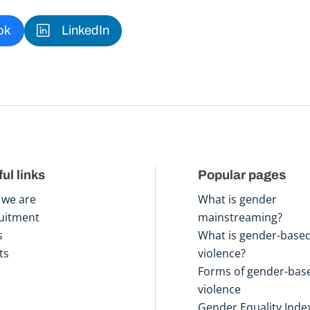
ok
LinkedIn
ul links
Popular pages
we are
What is gender
uitment
mainstreaming?
s
What is gender-base
ts
violence?
Forms of gender-bas
violence
Gender Equality Inde