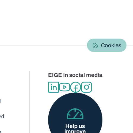
C
Cookies
EIGE in social media
d
ed
Help us
improve
x