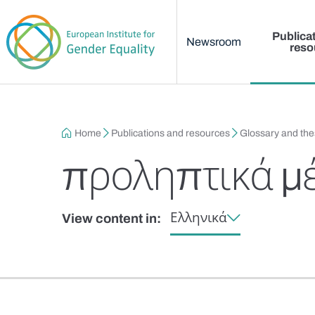
Main menu
Skip to main content
Publica
Newsroom
reso
Breadcrumb
Home
Publications and resources
Glossary and th
προληπτικά μ
Ελληνικά
View content in: