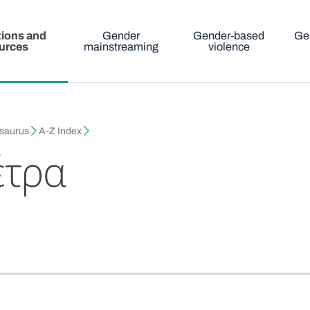
tions and
Gender
Gender-based
Ge
urces
mainstreaming
violence
esaurus
A-Z Index
έτρα