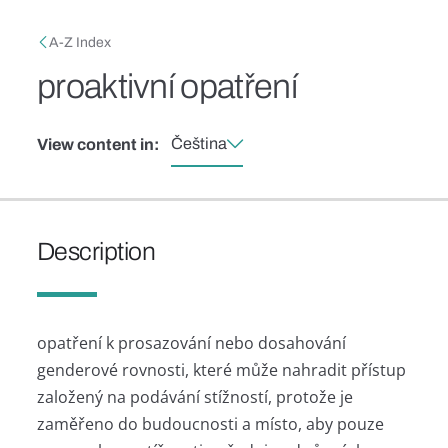
Skip to main content
Breadcrumb
A-Z Index
proaktivní opatření
Čeština
View content in:
Description
opatření k prosazování nebo dosahování
genderové rovnosti, které může nahradit přístup
založený na podávání stížností, protože je
zaměřeno do budoucnosti a místo, aby pouze