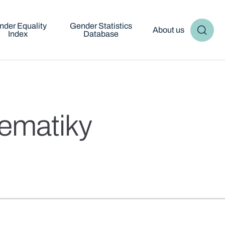
nder Equality
Gender Statistics
About us
Index
Database
lematiky