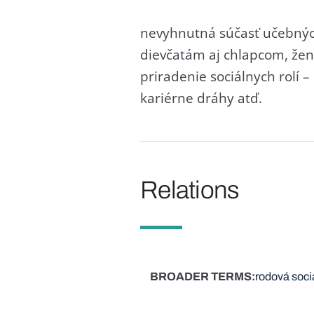
nevyhnutná súčasť učebných
dievčatám aj chlapcom, že
priradenie sociálnych rolí –
kariérne dráhy atď.
Relations
BROADER TERMS
rodová soci