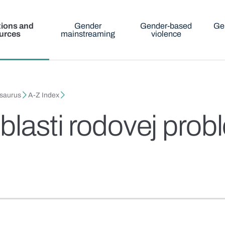
tions and
Gender
Gender-based
Ge
urces
mainstreaming
violence
esaurus
A-Z Index
blasti rodovej prob