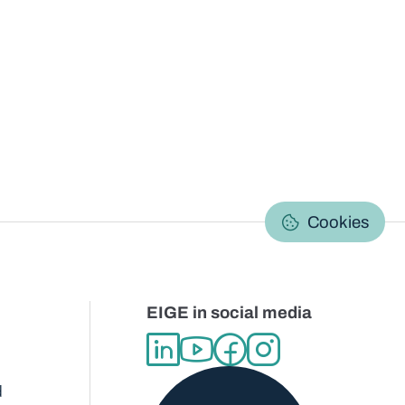
C
Cookies
EIGE in social media
d