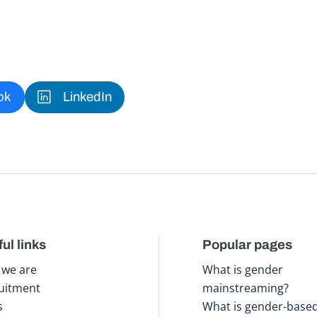
ok
LinkedIn
ul links
Popular pages
we are
What is gender
uitment
mainstreaming?
s
What is gender-base