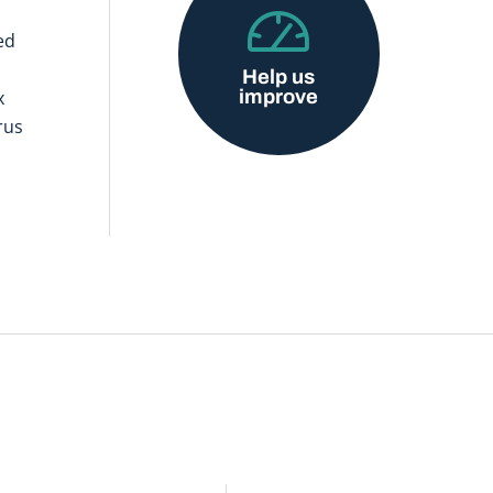
ed
Help us
improve
x
rus