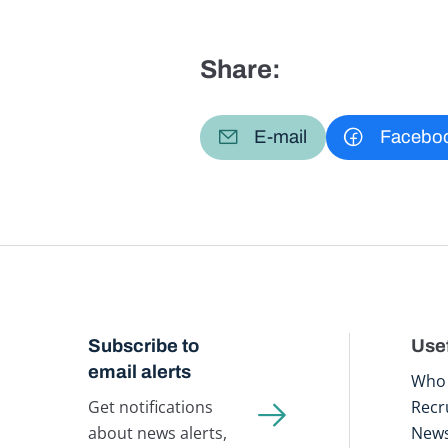
Share:
E-mail
Facebo
Subscribe to
Usef
email alerts
Who 
Get notifications
Recr
about news alerts,
New