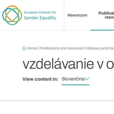
Main menu
Skip to main content
Publica
Newsroom
reso
Breadcrumb
Home
Publications and resources
Glossary and th
vzdelávanie v o
Slovenčina
View content in: