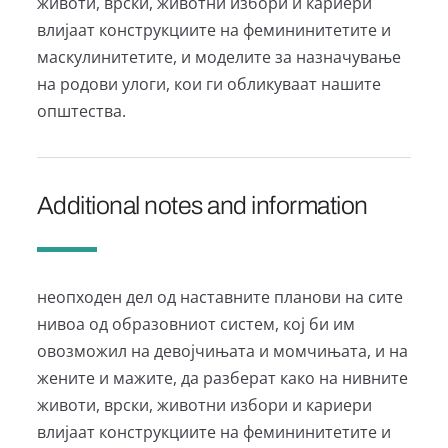
животи, врски, животни избори и кариери
влијаат конструкциите на фемининитетите и
маскулинитетите, и моделите за назначување
на родови улоги, кои ги обликуваат нашите
општества.
Additional notes and information
неопходен дел од наставните планови на сите
нивоа од образовниот систем, кој би им
овозможил на девојчињата и момчињата, и на
жените и мажите, да разберат како на нивните
животи, врски, животни избори и кариери
влијаат конструкциите на фемининитетите и