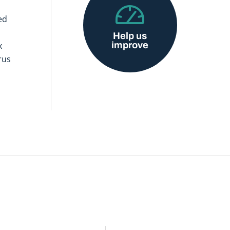
ed
Help us
improve
x
rus