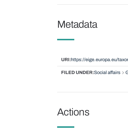
Metadata
URI
https://eige.europa.eu/ta
FILED UNDER
Social affairs
G
Actions