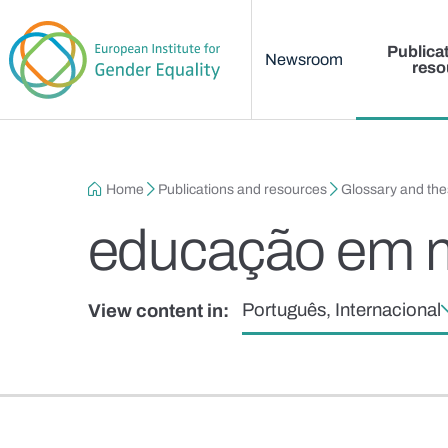
Main menu
Skip to main content
Publica
Newsroom
reso
Breadcrumb
Home
Publications and resources
Glossary and th
educação em m
Português, Internacional
View content in: