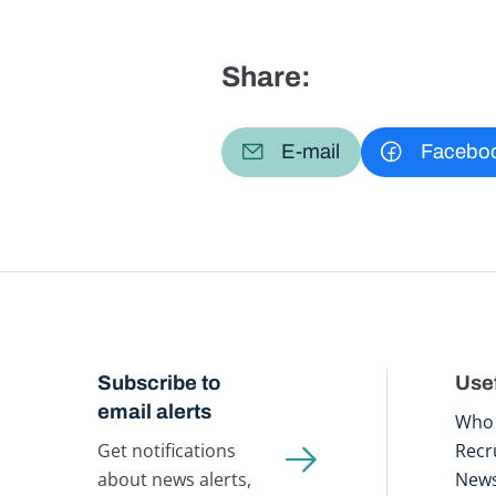
Share:
E-mail
Facebo
Subscribe to
Usef
email alerts
Who 
Get notifications
Recr
about news alerts,
New