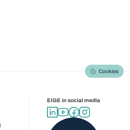
C
Cookies
EIGE in social media
d