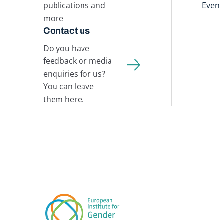
publications and
Even
more
Contact us
Do you have
feedback or media
enquiries for us?
You can leave
them here.