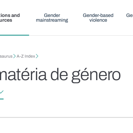
tions and
Gender
Gender-based
Ge
urces
mainstreaming
violence
esaurus
A-Z Index
atéria de género