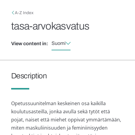
Skip to main content
Breadcrumb
A-Z Index
tasa-arvokasvatus
Suomi
View content in:
Description
Opetussuunitelman keskeinen osa kaikilla
koulutusasteilla, jonka avulla sekä tytöt että
pojat, naiset että miehet oppivat ymmärtämään,
miten maskuliinisuuden ja feminiinisyyden