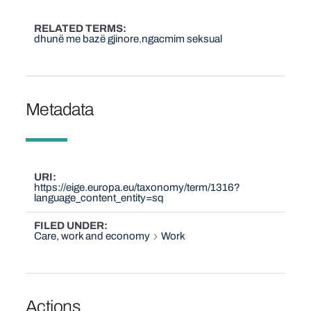
RELATED TERMS
dhunë me bazë gjinore
ngacmim seksual
Metadata
URI
https://eige.europa.eu/taxonomy/term/1316?
language_content_entity=sq
FILED UNDER
Care, work and economy
Work
Actions