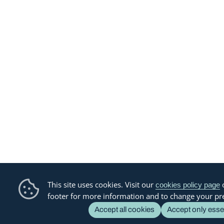
This site uses cookies. Visit our
o
cookies policy page
footer for more information and to change your pr
Accept all cookies
Accept only esse