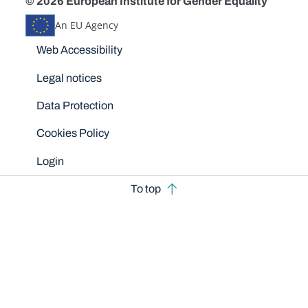
© 2026 European Institute for Gender Equality
An EU Agency
Disclaimers
Web Accessibility
Legal notices
Data Protection
Cookies Policy
Login
To top