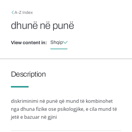
Skip to main content
Breadcrumb
A-Z Index
dhunë në punë
Shqip
View content in:
Description
diskriminimi në punë që mund të kombinohet
nga dhuna fizike ose psikologjike, e cila mund të
jetë e bazuar në gjini