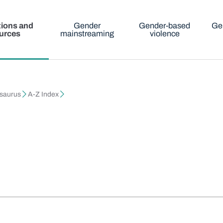
tions and
Gender
Gender-based
Ge
urces
mainstreaming
violence
esaurus
A-Z Index