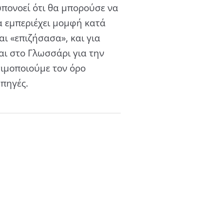
 υπονοεί ότι θα μπορούσε να
να εμπεριέχει μομφή κατά
ι «επιζήσασα», και για
αι στο Γλωσσάρι για την
σιμοποιούμε τον όρο
 πηγές.