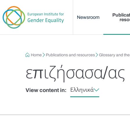
Main menu
Skip to main content
Publica
Newsroom
reso
Breadcrumb
Home
Publications and resources
Glossary and th
επιζήσασα/ας
Ελληνικά
View content in: