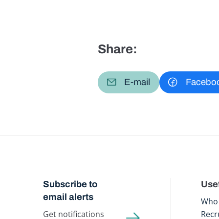
Share:
E-mail
Facebo
Subscribe to
Usef
email alerts
Who 
Get notifications
Recr