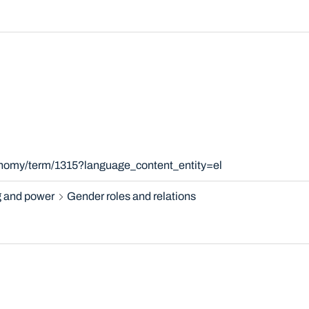
onomy/term/1315?language_content_entity=el
 and power
Gender roles and relations