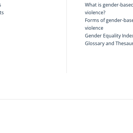
s
What is gender-base
ts
violence?
Forms of gender-bas
violence
Gender Equality Inde
Glossary and Thesau