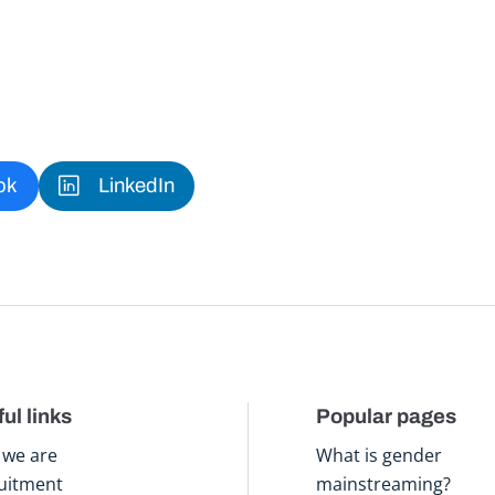
ok
LinkedIn
ul links
Popular pages
we are
What is gender
uitment
mainstreaming?