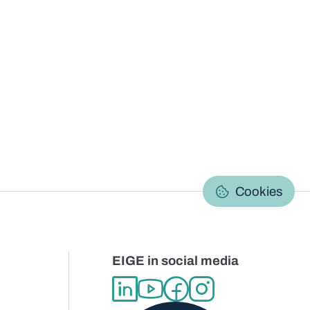
C
Cookies
EIGE in social media