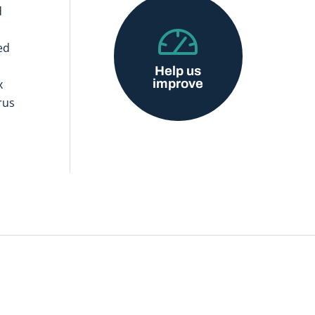
d
ed
Help us
improve
x
rus