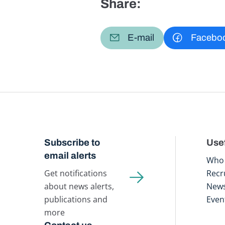
Share:
E-mail
Facebo
Subscribe to
Usef
email alerts
Who 
Get notifications
Recr
about news alerts,
New
publications and
Even
more