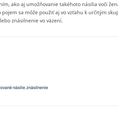
aním, ako aj umožňovanie takéhoto násilia voči že
 pojem sa môže použiť aj vo vzťahu k určitým sk
lebo znásilnenie vo väzení.
ované násilie
znásilnenie