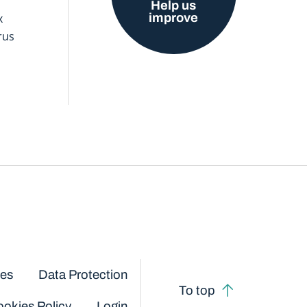
Help us
improve
x
rus
ces
Data Protection
To top
okies Policy
Login