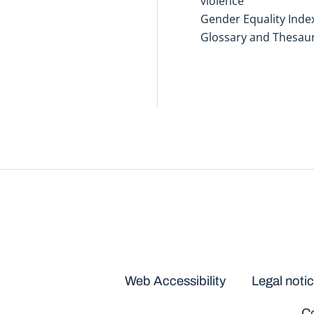
violence
Gender Equality Inde
Glossary and Thesau
Disclaimers
Web Accessibility
Legal noti
Co