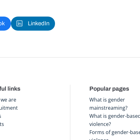
ok
LinkedIn
ul links
Popular pages
we are
What is gender
uitment
mainstreaming?
s
What is gender-base
ts
violence?
Forms of gender-bas