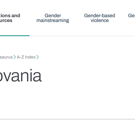
tions and
Gender
Gender-based
Ge
urces
mainstreaming
violence
esaurus
A-Z Index
ovania