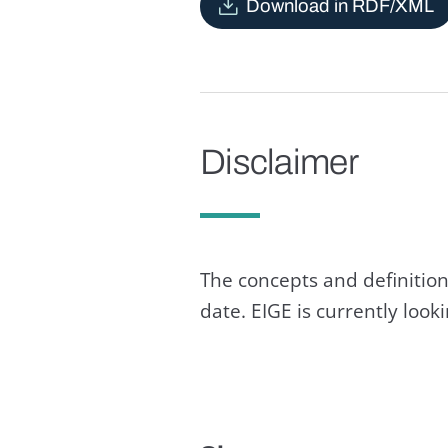
Download in RDF/XML
Disclaimer
The concepts and definition
date. EIGE is currently loo