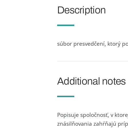
Description
súbor presvedčení, ktorý p
Additional notes
Popisuje spoločnosť, v ktorej
znásilňovania zahŕňajú prí