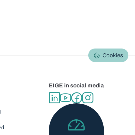
C
Cookies
EIGE in social media
d
ed