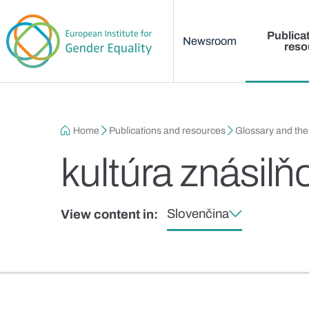
Main menu
Skip to main content
Publica
Newsroom
reso
Breadcrumb
Home
Publications and resources
Glossary and th
kultúra znásilň
Slovenčina
View content in: