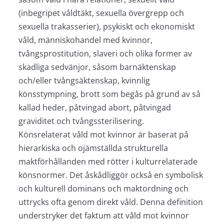
(inbegripet våldtäkt, sexuella övergrepp och
sexuella trakasserier), psykiskt och ekonomiskt
våld, människohandel med kvinnor,
tvångsprostitution, slaveri och olika former av
skadliga sedvänjor, såsom barnäktenskap
och/eller tvångsäktenskap, kvinnlig
könsstympning, brott som begås på grund av så
kallad heder, påtvingad abort, påtvingad
graviditet och tvångssterilisering.
Könsrelaterat våld mot kvinnor är baserat på
hierarkiska och ojämställda strukturella
maktförhållanden med rötter i kulturrelaterade
könsnormer. Det åskådliggör också en symbolisk
och kulturell dominans och maktordning och
uttrycks ofta genom direkt våld. Denna definition
understryker det faktum att våld mot kvinnor