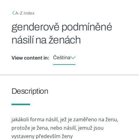
Skip to main content
Breadcrumb
A-Z Index
genderově podmíněné
násilí na ženách
Čeština
View content in:
Description
jakákoli forma násilí, jež je zaměřeno na ženu,
protože je žena, nebo násilí, jemuž jsou
vystaveny především ženy