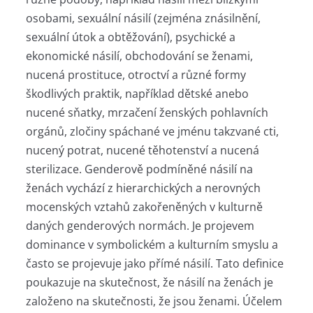
osobami, sexuální násilí (zejména znásilnění,
sexuální útok a obtěžování), psychické a
ekonomické násilí, obchodování se ženami,
nucená prostituce, otroctví a různé formy
škodlivých praktik, například dětské anebo
nucené sňatky, mrzačení ženských pohlavních
orgánů, zločiny spáchané ve jménu takzvané cti,
nucený potrat, nucené těhotenství a nucená
sterilizace. Genderově podmíněné násilí na
ženách vychází z hierarchických a nerovných
mocenských vztahů zakořeněných v kulturně
daných genderových normách. Je projevem
dominance v symbolickém a kulturním smyslu a
často se projevuje jako přímé násilí. Tato definice
poukazuje na skutečnost, že násilí na ženách je
založeno na skutečnosti, že jsou ženami. Účelem