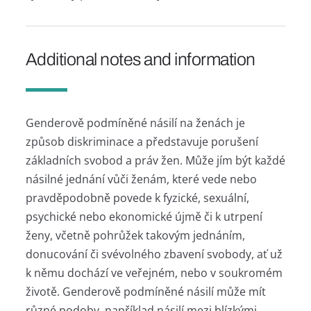
Additional notes and information
Genderově podmíněné násilí na ženách je
způsob diskriminace a představuje porušení
základních svobod a práv žen. Může jím být každé
násilné jednání vůči ženám, které vede nebo
pravděpodobně povede k fyzické, sexuální,
psychické nebo ekonomické újmě či k utrpení
ženy, včetně pohrůžek takovým jednáním,
donucování či svévolného zbavení svobody, ať už
k němu dochází ve veřejném, nebo v soukromém
životě. Genderově podmíněné násilí může mít
různé podoby, například násilí mezi blízkými