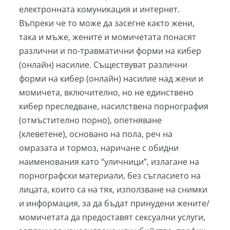
електронната комуникация и интернет.
Въпреки че то може да засегне както жени,
така и мъже, жените и момичетата понасят
различни и по-травматични форми на кибер
(онлайн) насилие. Съществуват различни
форми на кибер (онлайн) насилие над жени и
момичета, включително, но не единствено
кибер преследване, насилствена порнография
(отмъстително порно), опетняване
(клеветене), основано на пола, реч на
омразата и тормоз, наричане с обидни
наименования като “уличници”, излагане на
порнографски материали, без съгласието на
лицата, които са на тях, използване на снимки
и информация, за да бъдат принудени жените/
момичетата да предоставят сексуални услуги,