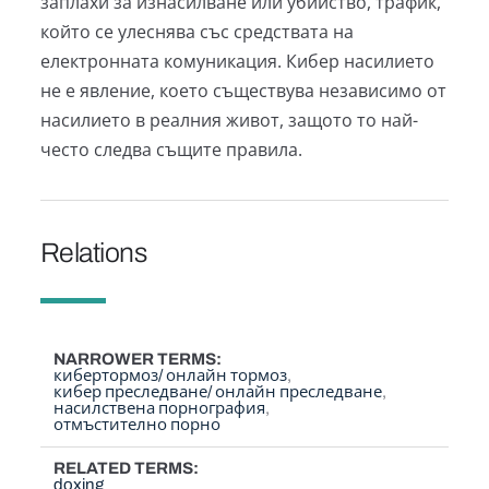
заплахи за изнасилване или убийство, трафик,
който се улеснява със средствата на
електронната комуникация. Кибер насилието
не е явление, което съществува независимо от
насилието в реалния живот, защото то най-
често следва същите правила.
Relations
NARROWER TERMS
кибертормоз/ онлайн тормоз
кибер преследване/ онлайн преследване
насилствена порнография
отмъстително порно
RELATED TERMS
doxing