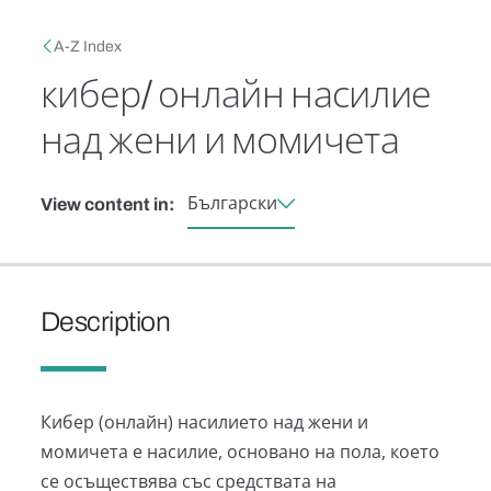
Skip to main content
Breadcrumb
A-Z Index
кибер/ онлайн насилие
над жени и момичета
Български
View content in:
Description
Кибер (онлайн) насилието над жени и
момичета е насилие, основано на пола, което
се осъществява със средствата на