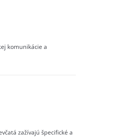
kej komunikácie a
včatá zažívajú špecifické a