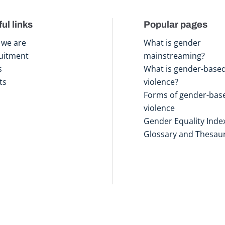
ul links
Popular pages
we are
What is gender
uitment
mainstreaming?
s
What is gender-base
ts
violence?
Forms of gender-bas
violence
Gender Equality Inde
Glossary and Thesau