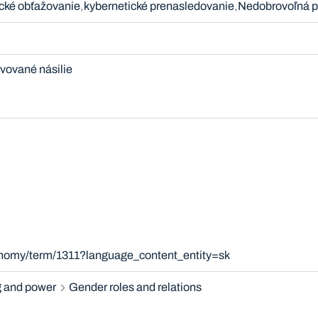
cké obťažovanie
kybernetické prenasledovanie
Nedobrovoľná p
vované násilie
xonomy/term/1311?language_content_entity=sk
 and power
Gender roles and relations