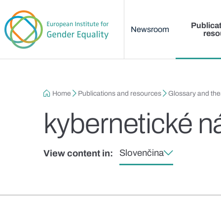
Main menu
Skip to main content
Publica
Newsroom
reso
Breadcrumb
Home
Publications and resources
Glossary and th
kybernetické ná
Slovenčina
View content in: