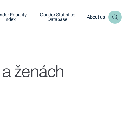
nder Equality
Gender Statistics
About us
Index
Database
h a ženách