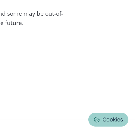
and some may be out-of-
e future.
C
Cookies