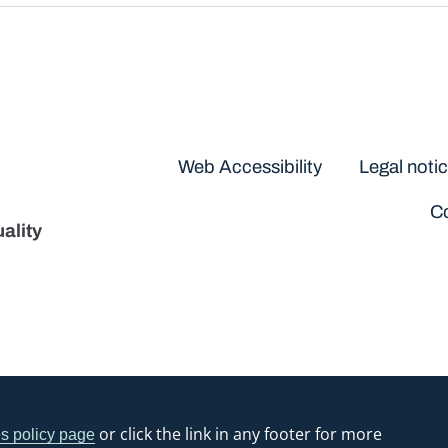
Disclaimers
Web Accessibility
Legal noti
Co
ality
or click the link in any footer for more
s policy page