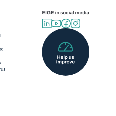
EIGE in social media
d
ed
Help us
improve
x
rus