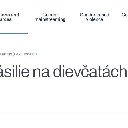
tions and
Gender
Gender-based
Ge
urces
mainstreaming
violence
esaurus
A-Z Index
silie na dievčatác