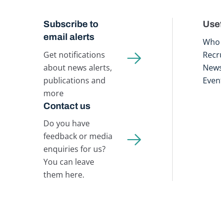
Subscribe to
Usef
email alerts
Who 
Get notifications
Recr
about news alerts,
New
publications and
Even
more
Contact us
Do you have
feedback or media
enquiries for us?
You can leave
them here.