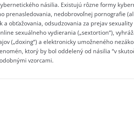
kybernetického násilia. Existujú rôzne formy kyb
o prenasledovania, nedobrovoľnej pornografie (al
a obťažovania, odsudzovania za prejav sexuality 
nline sexuálneho vydierania („sextortion“), vyhrá
ajov („doxing“) a elektronicky umožneného nezák
 fenomén, ktorý by bol oddelený od násilia “v sku
 podobnými vzorcami.