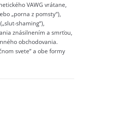
ernetického VAWG vrátane,
ebo „porna z pomsty“),
(„slut-shaming“),
žania znásilnením a smrťou,
onného obchodovania.
točnom svete” a obe formy