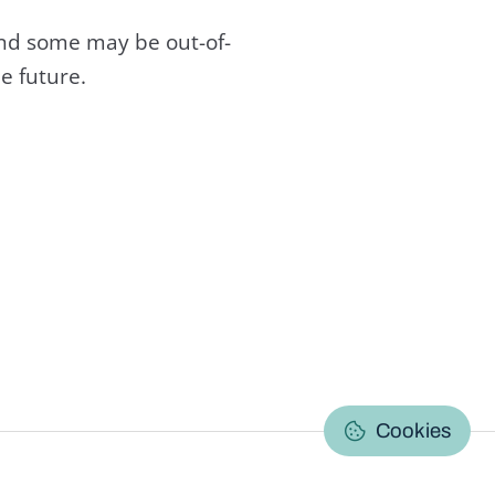
and some may be out-of-
e future.
C
Cookies