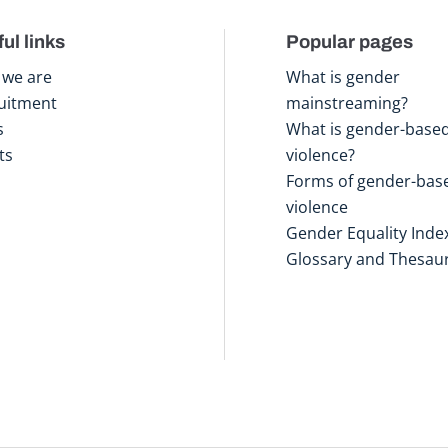
ul links
Popular pages
we are
What is gender
uitment
mainstreaming?
s
What is gender-base
ts
violence?
Forms of gender-bas
violence
Gender Equality Inde
Glossary and Thesau