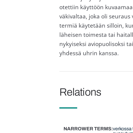
otettiin käyttöön kuvaamaan
väkivaltaa, joka oli seuraus
termiä käytetään silloin, k
läheisen toimesta tai haita
nykyiseksi aviopuolisoksi t
yhdessä uhrin kanssa.
Relations
NARROWER TERMS
verkossa 