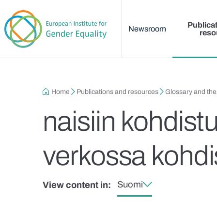
Main menu
Skip to main content
Publica
Newsroom
reso
Breadcrumb
Home
Publications and resources
Glossary and th
naisiin kohdistu
verkossa kohdi
Suomi
View content in: