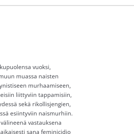
ukupuolensa vuoksi,
an muun muassa naisten
gynistiseen murhaamiseen,
siin liittyviin tappamisiin,
essä sekä rikollisjengien,
ä esiintyviin naismurhiin.
nä välineenä vastauksena
aikaisesti sana feminicidio