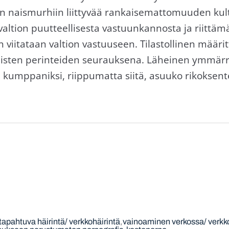
 naismurhiin liittyvää rankaisemattomuuden kulttu
 valtion puutteellisesta vastuunkannosta ja riittäm
un viitataan valtion vastuuseen. Tilastollinen mää
llisten perinteiden seurauksena. Läheinen ymmärr
ai kumppaniksi, riippumatta siitä, asuuko rikoksen
tapahtuva häirintä/ verkkohäirintä
vainoaminen verkossa/ verk