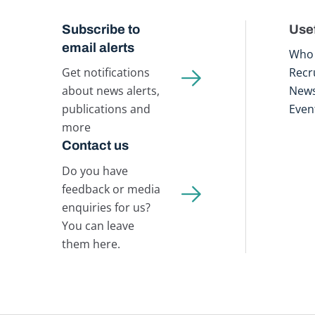
Subscribe to
Usef
email alerts
Who 
Get notifications
Recr
about news alerts,
New
publications and
Even
more
Contact us
Do you have
feedback or media
enquiries for us?
You can leave
them here.