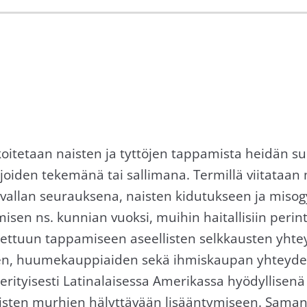
koitetaan naisten ja tyttöjen tappamista heidän s
imijoiden tekemänä tai sallimana. Termillä viitata
vallan seurauksena, naisten kidutukseen ja miso
sen ns. kunnian vuoksi, muihin haitallisiin perintei
ettuun tappamiseen aseellisten selkkausten yhteyd
den, huumekauppiaiden sekä ihmiskaupan yhteydess
n erityisesti Latinalaisessa Amerikassa hyödyllise
taisten murhien hälyttävään lisääntymiseen. Saman