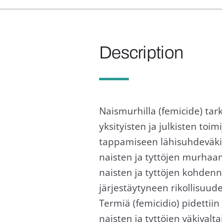
Description
Naismurhilla (femicide) tar
yksityisten ja julkisten to
tappamiseen lähisuhdeväki
naisten ja tyttöjen murhaami
naisten ja tyttöjen kohdenn
järjestäytyneen rikollisuu
Termiä (femicidio) pidettii
naisten ja tyttöjen väkival