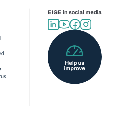
EIGE in social media
d
ed
Help us
improve
x
rus