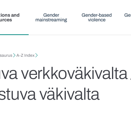
tions and
Gender
Gender-based
Ge
urces
mainstreaming
violence
esaurus
A-Z Index
va verkkoväkivalta /
stuva väkivalta