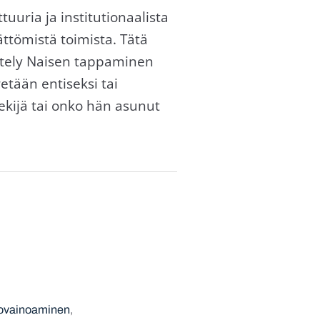
uria ja institutionaalista
ättömistä toimista. Tätä
rittely Naisen tappaminen
etään entiseksi tai
tekijä tai onko hän asunut
kovainoaminen