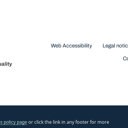
Disclaimers
Web Accessibility
Legal noti
Co
ality
or click the link in any footer for more
s policy page