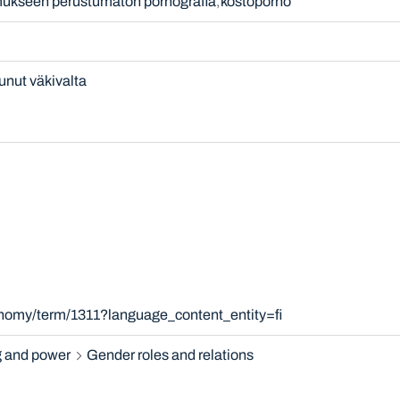
ukseen perustumaton pornografia
kostoporno
unut väkivalta
onomy/term/1311?language_content_entity=fi
 and power
Gender roles and relations