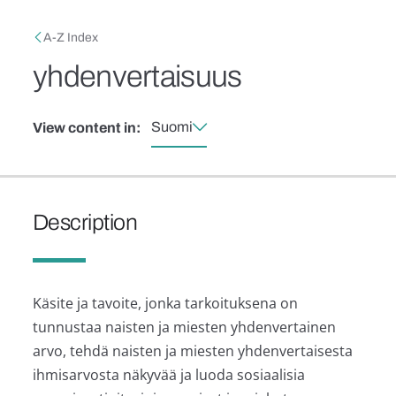
Skip to main content
Breadcrumb
A-Z Index
yhdenvertaisuus
Suomi
View content in:
Description
Käsite ja tavoite, jonka tarkoituksena on
tunnustaa naisten ja miesten yhdenvertainen
arvo, tehdä naisten ja miesten yhdenvertaisesta
ihmisarvosta näkyvää ja luoda sosiaalisia