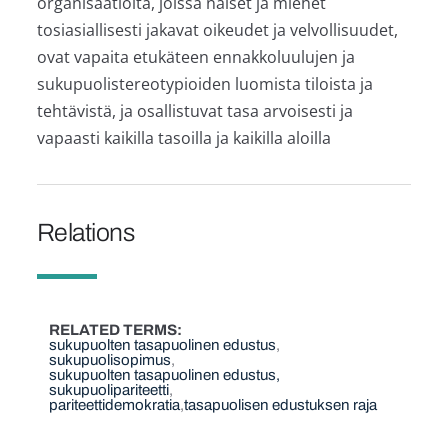
organisaatioita, joissa naiset ja miehet
tosiasiallisesti jakavat oikeudet ja velvollisuudet,
ovat vapaita etukäteen ennakkoluulujen ja
sukupuolistereotypioiden luomista tiloista ja
tehtävistä, ja osallistuvat tasa arvoisesti ja
vapaasti kaikilla tasoilla ja kaikilla aloilla
Relations
RELATED TERMS
sukupuolten tasapuolinen edustus
sukupuolisopimus
sukupuolten tasapuolinen edustus,
sukupuolipariteetti
pariteettidemokratia
tasapuolisen edustuksen raja