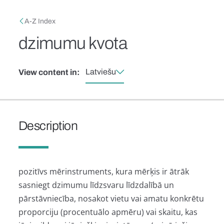
Skip to main content
Breadcrumb
A-Z Index
dzimumu kvota
Latviešu
View content in:
Description
pozitīvs mērinstruments, kura mērķis ir ātrāk
sasniegt dzimumu līdzsvaru līdzdalībā un
pārstāvniecība, nosakot vietu vai amatu konkrētu
proporciju (procentuālo apmēru) vai skaitu, kas