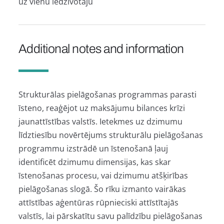
uz vienu iedzīvotāju
Additional notes and information
Strukturālas pielāgošanas programmas parasti
īsteno, reaģējot uz maksājumu bilances krīzi
jaunattīstības valstīs. Ietekmes uz dzimumu
līdztiesību novērtējums strukturālu pielāgošanas
programmu izstrādē un īstenošanā ļauj
identificēt dzimumu dimensijas, kas skar
īstenošanas procesu, vai dzimumu atšķirības
pielāgošanas slogā. Šo rīku izmanto vairākas
attīstības aģentūras rūpnieciski attīstītajās
valstīs, lai pārskatītu savu palīdzību pielāgošanas