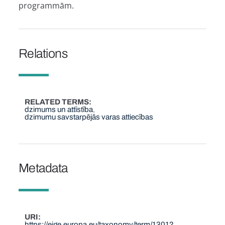
programmām.
Relations
RELATED TERMS
dzimums un attīstība
dzimumu savstarpējās varas attiecības
Metadata
URI
https://eige.europa.eu/taxonomy/term/1301?