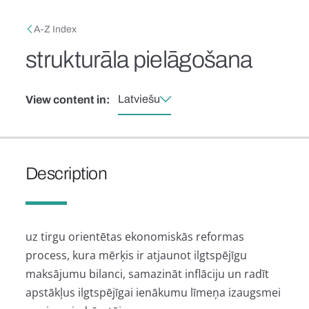
Skip to main content
Breadcrumb
A-Z Index
strukturāla pielāgošana
Latviešu
View content in:
Description
uz tirgu orientētas ekonomiskās reformas
process, kura mērķis ir atjaunot ilgtspējīgu
maksājumu bilanci, samazināt inflāciju un radīt
apstākļus ilgtspējīgai ienākumu līmeņa izaugsmei