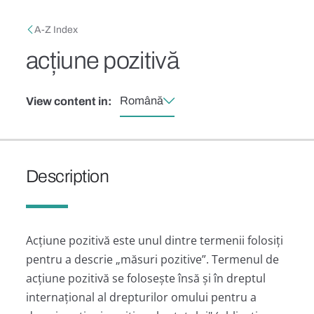
Skip to main content
Breadcrumb
A-Z Index
acțiune pozitivă
Română
View content in:
Description
Acțiune pozitivă este unul dintre termenii folosiți
pentru a descrie „măsuri pozitive”. Termenul de
acțiune pozitivă se folosește însă și în dreptul
internațional al drepturilor omului pentru a