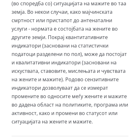
(во споредба со) ситуацијата на мажите во таа
земја. Во некои случаи, како мајчинската
смртност или пристапот до антенатални
услуги - нормата е состојбата на жените во
другите земји. Покрај квантитативните
индикатори (засновани на статистички
податоци разделени по пол), може да постојат
и квалитативни индикатори (засновани на
искуствата, ставовите, мислењата и чувствата
на жените и мажите). Родово сензитивните
индикатори дозволуваат да се измерат
промените во односите меѓу жените и мажите
во дадена област на политиките, програма или
активност, како и промени во статусот или
ситуацијата на жените и мажите.