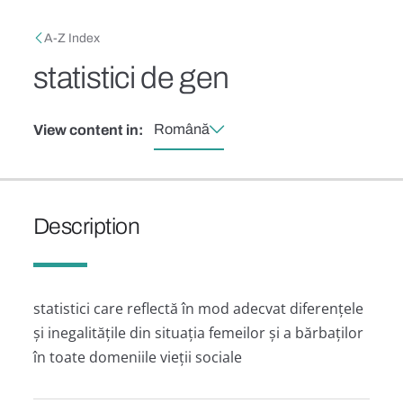
Skip to main content
Breadcrumb
A-Z Index
statistici de gen
Română
View content in:
Description
statistici care reflectă în mod adecvat diferențele
și inegalitățile din situația femeilor și a bărbaților
în toate domeniile vieții sociale