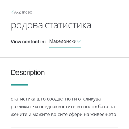
Skip to main content
Breadcrumb
A-Z Index
родова статистика
Македонски
View content in:
Description
статистика што соодветно ги отсликува
разликите и нееднаквостите во положбата на
жените и мажите во сите сфери на живеењето