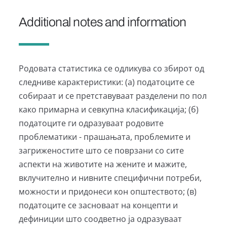
Additional notes and information
Родовата статистика се одликува со збирот од
следниве карактеристики: (а) податоците се
собираат и се претставуваат разделени по пол
како примарна и севкупна класификација; (б)
податоците ги одразуваат родовите
проблематики - прашањата, проблемите и
загриженостите што се поврзани со сите
аспекти на животите на жените и мажите,
вклучително и нивните специфични потреби,
можности и придонеси кон општеството; (в)
податоците се засноваат на концепти и
дефиниции што соодветно ја одразуваат