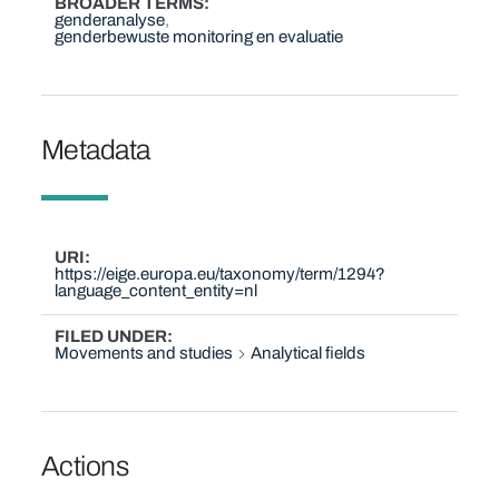
BROADER TERMS
genderanalyse
genderbewuste monitoring en evaluatie
Metadata
URI
https://eige.europa.eu/taxonomy/term/1294?
language_content_entity=nl
FILED UNDER
Movements and studies
Analytical fields
Actions